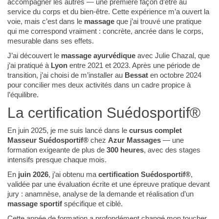
accompagner les autres — une première façon d’être au
service du corps et du bien-être. Cette expérience m’a ouvert la
voie, mais c’est dans le
massage
que j’ai trouvé une pratique
qui me correspond vraiment : concrète, ancrée dans le corps,
mesurable dans ses effets.
J’ai découvert le
massage ayurvédique
avec Julie Chazal, que
j’ai pratiqué à
Lyon
entre 2021 et 2023. Après une période de
transition, j’ai choisi de m’installer au
Bessat
en octobre 2024
pour concilier mes deux activités dans un cadre propice à
l’équilibre.
La certification Suédosportif®
En juin 2025, je me suis lancé dans le
cursus complet
Masseur Suédosportif®
chez
Azur Massages
— une
formation exigeante de plus de
300 heures
, avec des stages
intensifs presque chaque mois.
En
juin 2026
, j’ai obtenu ma
certification Suédosportif®
,
validée par une évaluation écrite et une épreuve pratique devant
jury : anamnèse, analyse de la demande et réalisation d’un
massage sportif
spécifique et ciblé.
Cette année de formation a profondément changé mon toucher,