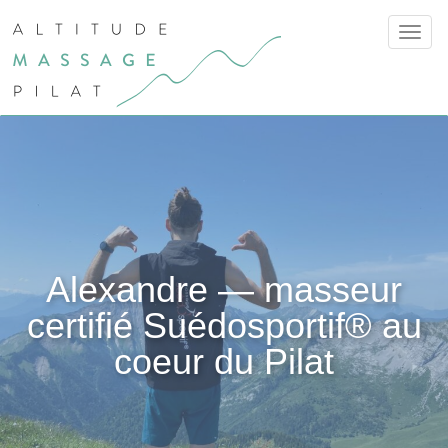
Affich
la
navig
Alexandre — masseur
certifié Suédosportif® au
coeur du Pilat